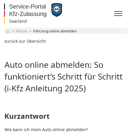
Saarland
Baden-Württemberg
Wissen
Fahrzeug online abmelden
Bayern
Berlin
zurück zur Übersicht
Brandenburg
Bremen
Hamburg
Auto online abmelden: So
Hessen
Mecklenburg-
funktioniert’s Schritt für Schritt
Vorpommern
Niedersachsen
(i-Kfz Anleitung 2025)
Nordrhein-Westfalen
Rheinland-Pfalz
Saarland
Sachsen
Sachsen-Anhalt
Kurzantwort
Schleswig-Holstein
Thüringen
Wie kann ich mein Auto online abmelden?